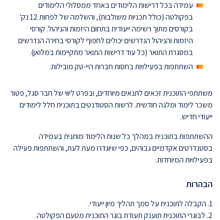
עמידה בכל דרישות הלימודים באחד ממסלולי הלימודים
בפקולטה (כולל תכניות משולבות), והשלמה של לפחות 12 נק'
בקורסים מתוך רשימה ייעודית בתחום היזמות והניהול. קורסי
היזמות והניהול הנדרשים יכולים לחפוף לקורסי בחירה הנדרשים
במסגרת התואר (כל עוד דרישות התואר מתקיימות במלואן).
השתתפות בפעילויות בחסות חברות היי-טק מובילות.
משתתפי התוכנית זכאים לתנאים מיוחדים, ובפרט ליווי של חבר סגל, פטור
משכר לימוד ומלגה חודשית. לרשות הסטודנטים בתוכנית חלל לימודים
ייעודי חדיש.
ההשתתפות בתוכנית במהלך כל שנות הלימוד מותנית בעמידה
בסטנדרטים אקדמיים גבוהים, כפי שיוגדרו מעת לעת, והשתתפות פעילה
בפעילויות המיוחדות.
הבהרות
1. הקבלה לתוכנית על סמך תהליך מיון ייעודי.
2. לבוגרי התוכנית תוענק תעודת בוגר התוכנית מטעם הפקולטה.