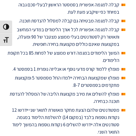
קבלה למגמה אפשרית בסמסטר הראשון לבעלי סכם גבוה
במיוחד כפי שיקבע מעת לעת.
קבלה למגמה מבטיחה גם קבלה למסלול להנדסת תוכנה.
הפעל/כבה ניגודיות גבוהה
קבלה למגמה אפשרית לכל אורך הלימודים במדעי המחשב
ותאושר רק לסטודנטים בעלי ממוצע מצטבר של 90 ומעלה,
מתג גודל גופן
במקצועות שאינם כוללים מקצועות בחירה חופשית.
המשך הלימודים במגמה דורש ממוצע של לפחות 85 בכל תקופת
הלימודים.
מומלץ ללמוד קורס מדעי נוסף או אנליזה נומרית 1 בסמסטר 4.
מומלץ שמקצועות הבחירה יילמדו החל מסמסטר 5 ומקצועות
מתקדמים בסמסטרים 8-7.
מומלץ להשלים את מירב מקצועות הליבה של המסלול להנדסת
תוכנה כבחירה.
מסטודנטים שלהם הצעת מחקר מאושרת לתואר שני יידרשו 12
נקודות נוספות בלבד (במקום 14) להשלמת הלימוד במגמה.
סטודנטים אלה יידרשו להשלים 6 נקודות נוספות בהמשך לימוד
התואר השני.